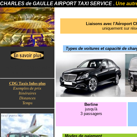
CHARLES de GAULLE AIRPORT TAXI SERVICE
.
Une autre
Liaisons avec l'Aéroport C
uniquement sur rés
_
Types de voitures et capacité de char
Paris CDG Airport taxis
Roissy en France
CDG Taxis Infos plus
Exemples de prix
Itinéraires
Distances
Temps
Berline
jusqu'à
3 passagers
--
Modes de paiement