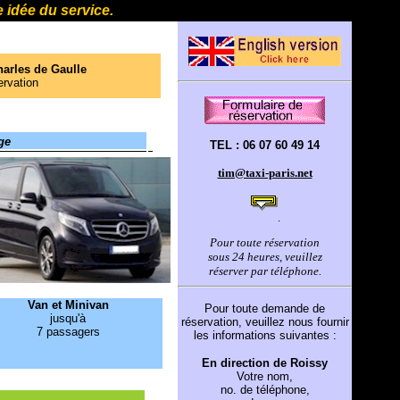
 idée du service.
harles de Gaulle
ervation
ge
TEL : 06 07 60 49 14
tim@taxi-paris.net
Pour toute réservation
sous 24 heures, veuillez
réserver
par téléphone.
Van et Minivan
Pour toute demande de
jusqu'à
réservation, veuillez nous fournir
7 passagers
les informations suivantes :
En direction de Roissy
Votre nom,
no. de téléphone,