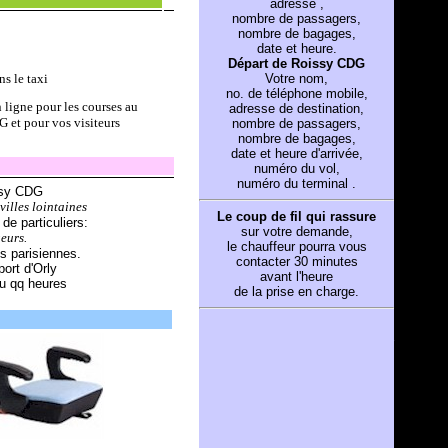
adresse ,
nombre de passagers,
nombre de bagages,
date et heure.
Départ de Roissy CDG
ns le taxi
Votre nom,
no. de téléphone mobile,
 ligne pour les courses au
adresse de destination,
 et pour vos visiteurs
nombre de passagers,
nombre de bagages,
date et heure d'arrivée,
numéro du vol,
numéro du terminal .
sy CDG
villes lointaines
Le coup de fil qui rassure
de particuliers:
sur votre demande,
eurs.
le chauffeur pourra vous
s parisiennes.
contacter 30 minutes
ort d'Orly
avant l'heure
ou qq heures
de la prise en charge.
__