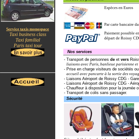
Espèces en Euros
Par carte bancaire da
Service taxis monospace
Paiement possible en
Taxi business class
départ de Roissy CDG
Taxi familial
Paris taxi tour
-
--
Nos services
- Transport de personnes
de
et
vers
Rois
--
liaisons avec Paris, banlieue parisienne et 
- Prise en charge visiteurs de sociétés ou 
--
accueil avec pancarte à la sortie des voyag
- Liaisons Aéroport de Roissy CDG - Gare
- Liaisons Aéroport de Roissy CDG - Aérop
- Chauffeur à disposition pour la journée 
- Transport de colis sans passager.
--
Sécurité